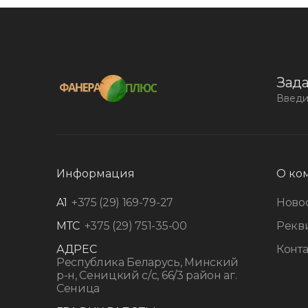
Зада
Введи
Информация
О ко
A1
+375 (29) 169-79-27
Ново
МТС
+375 (29) 751-35-00
Рекв
АДРЕС
Конт
Республика Беларусь, Минский
р-н, Сеницкий с/с, 66/3 район аг.
Сеница