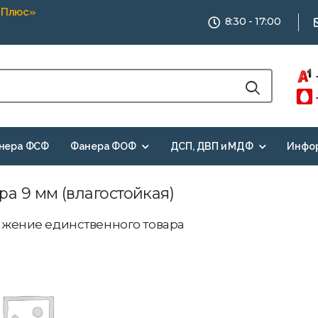
 Плюс»
8:30 - 17:00
нера ФСФ
Фанера ФОФ
ДСП, ДВП и МДФ
Инфо
а 9 мм (влагостойкая)
жение единственного товара