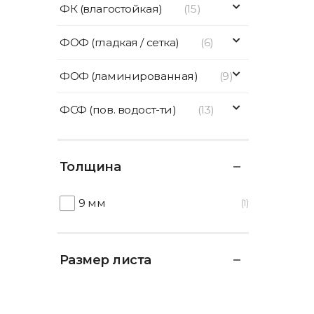
ФК (влагостойкая)
(15)
ФОФ (гладкая / сетка)
(6)
ФОФ (ламинированная)
(9)
ФСФ (пов. водост-ти)
(13)
Толщина
9 мм
1
Размер листа
1525 X 1525
1