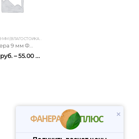
ФАНЕРА 9 ММ (ВЛАГОСТОЙКАЯ)
,
ФК (ВЛАГОСТОЙКАЯ)
Фанера 9 мм ФK (влагостойкая)
руб.
–
55.00
руб.